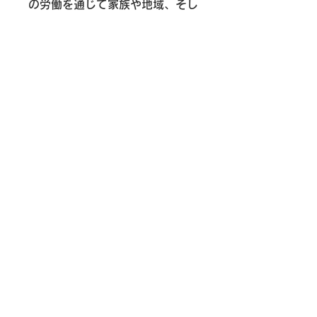
の労働を通じて家族や地域、そし
て社会全体を支える人々の誇りと
強さが映し出されています。
力強さと静謐さが共存するこの作
品は、労働の尊さと人間の持つ揺
るぎない精神を称えるとともに、
私たちの日常を支える無名の人々
への感謝と敬意を呼び起こしま
す。
作品証明書について
Ayogu Arts Japanでは、すべての作
返品および返金について
品にオリジナルの作品証明書を添えて
お届けしています。作品タイトル、作
作品の返品および返金ポリシーにつき
家名、制作年などを記載し、作品とと
発送について
ましては、以下をご参照願います。
もに大切に保管いただけます。
配送方法について
① 商品到着後7日以内にご連絡いただ