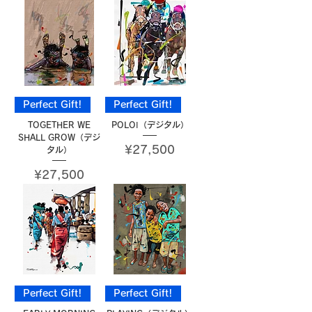
Perfect Gift!
Perfect Gift!
TOGETHER WE
POLOⅠ（デジタル）
SHALL GROW（デジ
Price
¥27,500
タル）
Price
¥27,500
Perfect Gift!
Perfect Gift!