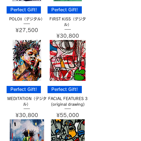
Perfect Gift!
Perfect Gift!
POLOⅡ（デジタル）
FIRST KISS（デジタ
ル）
Price
¥27,500
Price
¥30,800
Perfect Gift!
Perfect Gift!
MEDITATION（デジタ
FACIAL FEATURES 3
ル）
(original drawing)
Price
Price
¥30,800
¥55,000