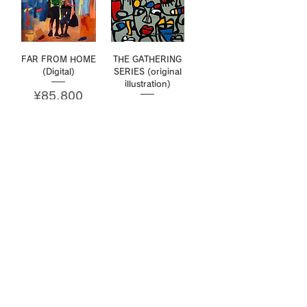
FAR FROM HOME
THE GATHERING
(Digital)
SERIES (original
illustration)
Price
¥85,800
Price
¥88,000
Sold Out
Sold Out
MEDITATION （デジ
SMILE BIG (Digital)
タル）
Out of stock
Out of stock