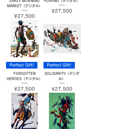
EARLY MORNING
PLAYING（デジタル）
MARKET（デジタル）
Price
¥27,500
Price
¥27,500
Perfect Gift!
Perfect Gift!
FORGOTTEN
SOLIDARITY（デジタ
HEROES（デジタル）
ル）
Price
Price
¥27,500
¥27,500