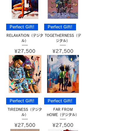
Perfect Gift!
Perfect Gift!
RELAXATION（デジタ
TOGETHERNESS（デ
ル）
ジタル）
Price
Price
¥27,500
¥27,500
Perfect Gift!
Perfect Gift!
TIREDNESS（デジタ
FAR FROM
ル）
HOME（デジタル）
Price
Price
¥27,500
¥27,500