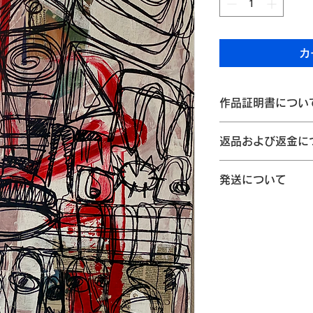
カ
作品証明書につい
Ayogu Arts J
返品および返金に
作品証明書を添えて
作家名、制作年など
作品の返品および返
いただけます。
発送について
ご参照願います。
配送方法について
① 商品到着後7日
返品を承ります。
商品は、佐川
② 返品は、未開封
便）にてお届
場合に限ります。
し、作品が破
③ お客様のご都合
す。
ご負担となりますの
発送までの日数
④ 商品に不良・破