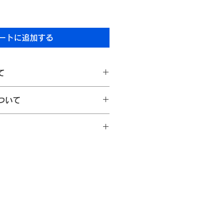
ートに追加する
て
apanでは、すべての作品にオリジナルの
ついて
お届けしています。作品タイトル、
を記載し、作品とともに大切に保管
金ポリシーにつきましては、以下を
以内にご連絡いただいた場合に限り、
急便もしくはヤマト運輸（宅急
・未使用であり、汚れ、破損等がない
けいたします。梱包には十分配慮
損しないよう厳重に発送いたしま
による返品の場合、返送料はお客様の
で予めご了承願います。
損があった場合は、当社負担にて返