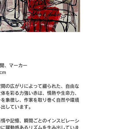
品・返金または交換
ご入金確認後
※一点物・受注制作
す。※受注制
品・返金はお受けで
後の発送とな
※お客様のご都合（
送料について
による返品・返金は
います。
送料はお届け
ります。詳細
返金方法について
配送日時指定
・返品が承認
に応じて行い
配送日時のご
・クレジット
考欄にご記入
新聞、マーカー
通じて返金い
に添えない場
 cm
・銀行振込の
配送中の破損につい
様負担となり
空間の広がりによって綴られた、自由な
配送中の事故
全体を彩る力強い赤は、情熱や生命力、
商品到着後7
認のため、梱
ーを象徴し、作家を取り巻く自然や環境
提供いただく
し出しています。
感情や記憶、瞬間ごとのインスピレーシ
中に躍動感あるリズムを生み出していま