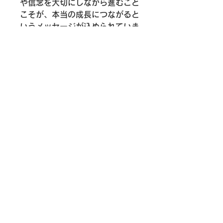
や信念を大切にしながら進むこと
こそが、本当の成長につながると
いうメッセージが込められていま
す。
本作は、夢や目標に向かって歩み
続けるすべての人へのエールであ
り、未来を切り拓く力はすでに自
分の中にあることを静かに語りか
けています。見る人それぞれの挑
戦や成長の物語に寄り添い、勇気
と希望を与えてくれる一枚です。
作品証明書について
Ayogu Arts Japanでは、すべての作
返品および返金について
品にオリジナルの作品証明書を添えて
お届けしています。作品タイトル、作
作品の返品および返金ポリシーにつき
家名、制作年などを記載し、作品とと
発送について
ましては、以下をご参照願います。