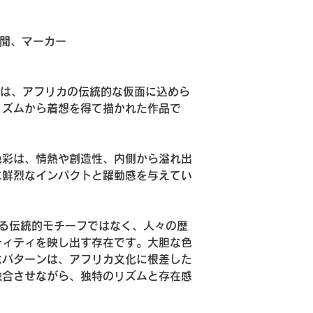
品・返金または交換
ご入金確認後
※一点物・受注制作
す。※受注制
品・返金はお受けで
後の発送とな
新聞、マーカー
※お客様のご都合（
送料について
による返品・返金は
います。
送料はお届け
N 2」は、アフリカの伝統的な仮面に込めら
ります。詳細
返金方法について
リズムから着想を得て描かれた作品で
配送日時指定
・返品が承認
に応じて行い
配送日時のご
・クレジット
考欄にご記入
色彩は、情熱や創造性、内側から溢れ出
通じて返金い
に添えない場
に鮮烈なインパクトと躍動感を与えてい
・銀行振込の
配送中の破損につい
様負担となり
配送中の事故
なる伝統的モチーフではなく、人々の歴
商品到着後7
認のため、梱
ティティを映し出す存在です。大胆な色
提供いただく
なパターンは、アフリカ文化に根差した
融合させながら、独特のリズムと存在感