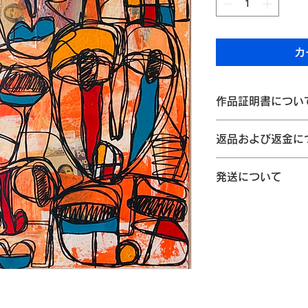
カ
作品証明書につい
Ayogu Arts J
返品および返金に
作品証明書を添えて
作家名、制作年など
作品の返品および返
いただけます。
発送について
ご参照願います。
配送方法について
① 商品到着後7日
返品を承ります。
商品は、佐川
② 返品は、未開封
便）にてお届
場合に限ります。
し、作品が破
③ お客様のご都合
す。
ご負担となりますの
発送までの日数
④ 商品に不良・破