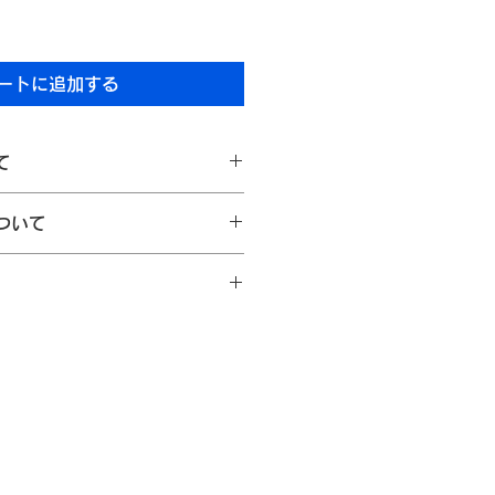
ートに追加する
て
apanでは、すべての作品にオリジナルの
ついて
お届けしています。作品タイトル、
を記載し、作品とともに大切に保管
金ポリシーにつきましては、以下を
以内にご連絡いただいた場合に限り、
急便もしくはヤマト運輸（宅急
・未使用であり、汚れ、破損等がない
けいたします。梱包には十分配慮
損しないよう厳重に発送いたしま
による返品の場合、返送料はお客様の
で予めご了承願います。
損があった場合は、当社負担にて返