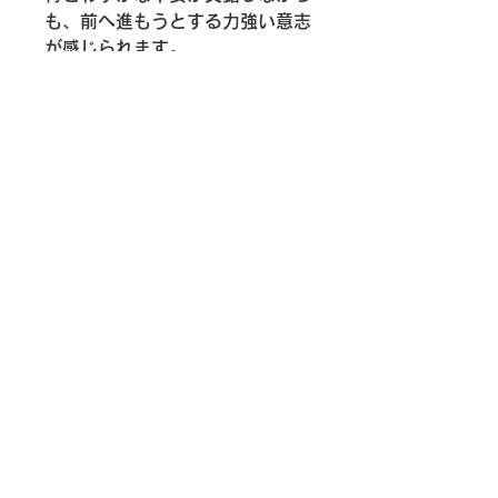
も、前へ進もうとする力強い意志
が感じられます。
この作品は、旅がもたらす発見の
喜びと、人が成長していく過程の
美しさを伝えるとともに、誰もが
人生のどこかで経験する「新しい
世界への一歩」を思い起こさせま
す。未来へ向かう勇気と希望に満
ちた、普遍的なメッセージを宿し
た一枚です。
作品証明書について
Ayogu Arts Japanでは、すべての作
返品および返金について
品にオリジナルの作品証明書を添えて
お届けしています。作品タイトル、作
作品の返品および返金ポリシーにつき
家名、制作年などを記載し、作品とと
発送について
ましては、以下をご参照願います。
もに大切に保管いただけます。