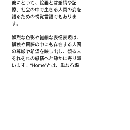
彼にとって、絵画とは感情や記
憶、社会の中で生きる人間の姿を
語るための視覚言語でもありま
す。
鮮烈な色彩や繊細な表情表現は、
孤独や葛藤の中にも存在する人間
の尊厳や希望を映し出し、観る人
それぞれの感情へと静かに寄り添
います。“Home”とは、単なる場
所ではなく、記憶や感情、そして
自分自身の存在そのものを意味し
ているのかもしれません。
本作は、変化し続ける現代社会の
中で居場所を探し続ける人々の姿
を通して、この作家ならではの物
語性と感情表現を強く感じさせる
作品です。