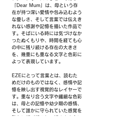
「Dear Mum」は、母という存
在が持つ深い愛情や包み込むよう
な優しさ、そして言葉では伝えき
れない感謝や記憶を描いた作品で
す。そばにいる時には気づけなか
ったぬくもりや、時間を経ても心
の中に残り続ける存在の大きさ
を、幾重にも重なる文字と色彩に
よって表現しています。
EZEにとって言葉とは、読むた
めだけのものではなく、感情や記
憶を映し出す視覚的なレイヤーで
す。重なり合う文字や繊細な色彩
は、母との記憶や幼少期の感情、
そして誰かに守られていた感覚を
静かに呼び起こし、観る人の心に
やさしい余韻を残します。